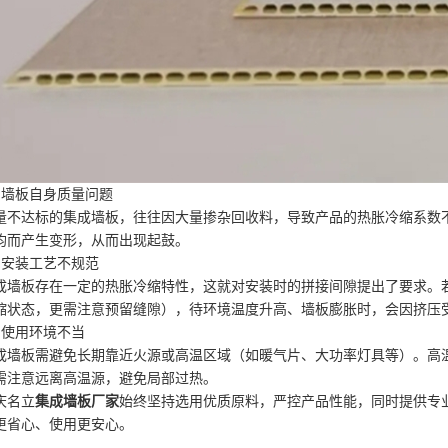
、墙板自身质量问题
量不达标的集成墙板，往往因大量掺杂回收料，导致产品的热胀冷缩系数
均而产生变形，从而出现起鼓。
、安装工艺不规范
成墙板存在一定的热胀冷缩特性，这就对安装时的拼接间隙提出了要求。
缩状态，更需注意预留缝隙），待环境温度升高、墙板膨胀时，会因挤压
、使用环境不当
成墙板需避免长期靠近火源或高温区域（如暖气片、大功率灯具等）。高
需注意远离高温源，避免局部过热。
庆名立
集成墙板厂家
始终坚持选用优质原料，严控产品性能，同时提供专
更省心、使用更安心。